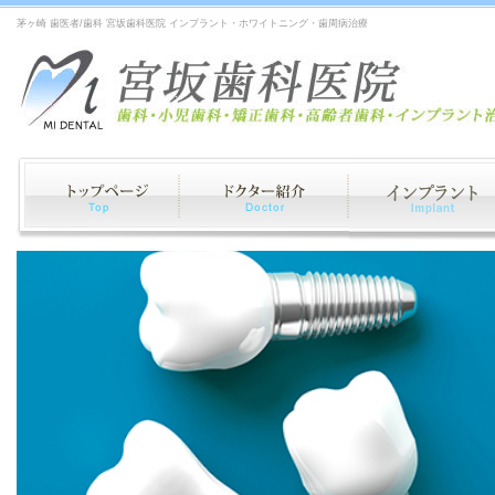
茅ヶ崎 歯医者/歯科 宮坂歯科医院 インプラント・ホワイトニング・歯周病治療