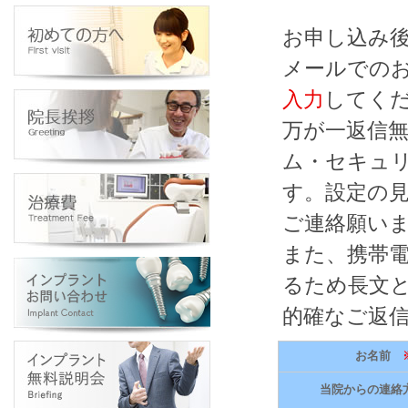
お申し込み
メールでの
入力
してく
万が一返信
ム・セキュ
す。設定の
ご連絡願い
また、携帯電
るため長文
的確なご返
お名前
※
当院からの連絡