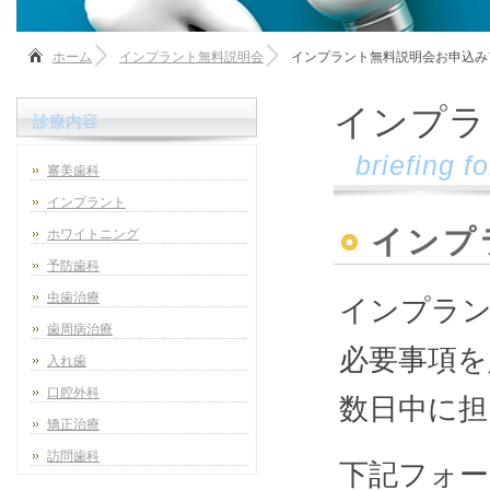
ホーム
インプラント無料説明会
インプラント無料説明会お申込み
インプラ
診療内容
briefing f
審美歯科
インプラント
インプ
ホワイトニング
予防歯科
虫歯治療
インプラン
歯周病治療
必要事項を
入れ歯
口腔外科
数日中に担
矯正治療
訪問歯科
下記フォー